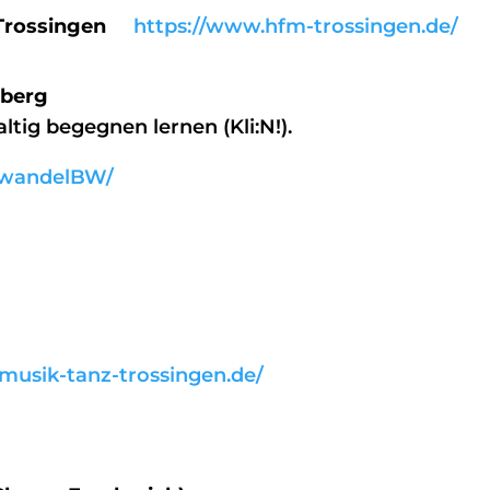
k Trossingen
https://www.hfm-trossingen.de/
lberg
tig begegnen lernen (Kli:N!).
awandelBW/
/musik-tanz-trossingen.de/