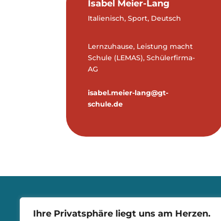
Isabel Meier-Lang
Italienisch, Sport, Deutsch
Lernzuhause, Leistung macht
Schule (LEMAS), Schülerfirma-
AG
isabel.meier-lang@gt-
schule.de
Ihre Privatsphäre liegt uns am Herzen.