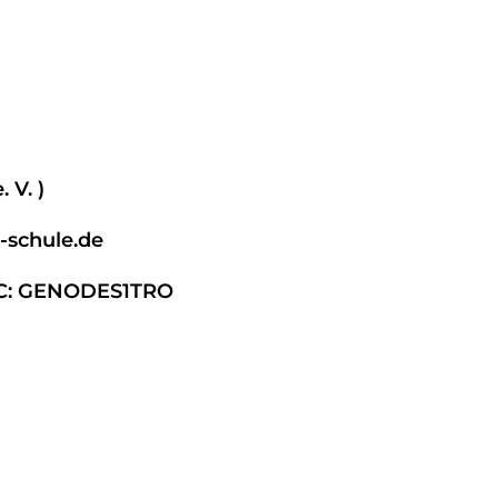
 V. )
-schule.de
IC: GENODES1TRO