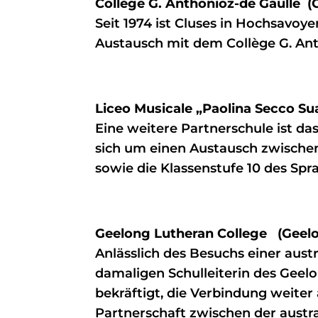
Collège G. Anthonioz-de Gaulle (C
Seit 1974 ist Cluses in Hochsavoye
Austausch mit dem Collège G. Ant
Liceo Musicale „Paolina Secco Su
Eine weitere Partnerschule ist da
sich um einen Austausch zwisch
sowie die Klassenstufe 10 des Sprac
Geelong Lutheran College (Geelon
Anlässlich des Besuchs einer aus
damaligen Schulleiterin des Geelon
bekräftigt, die Verbindung weiter
Partnerschaft zwischen der aust