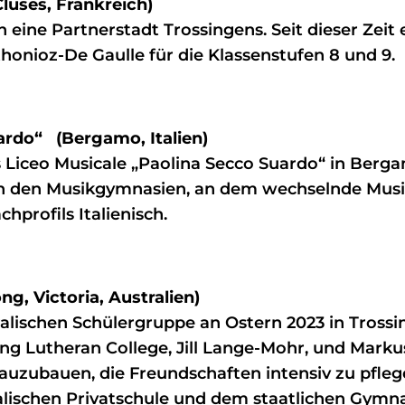
luses, Frankreich)
n eine Partnerstadt Trossingens. Seit dieser Zeit 
honioz-De Gaulle für die Klassenstufen 8 und 9.
ardo“ (Bergamo, Italien)
s Liceo Musicale „Paolina Secco Suardo“ in Berg
en den Musikgymnasien, an dem wechselnde Mus
hprofils Italienisch.
g, Victoria, Australien)
tralischen Schülergruppe an Ostern 2023 in Tros
g Lutheran College, Jill Lange-Mohr, und Markus 
 auzubauen, die Freundschaften intensiv zu pfle
ralischen Privatschule und dem staatlichen Gy