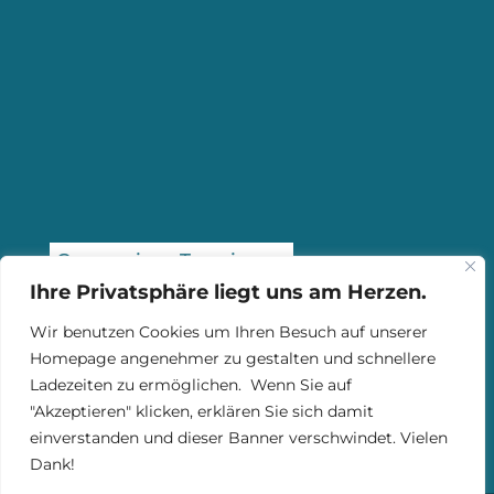
Gymnasium Trossingen
Ihre Privatsphäre liegt uns am Herzen.
Hangenstraße 52
78647 Trossingen
Wir benutzen Cookies um Ihren Besuch auf unserer
Telefon: 07425 25340
Homepage angenehmer zu gestalten und schnellere
Fax: 07425 25350
Ladezeiten zu ermöglichen. Wenn Sie auf
info@gt-schule.de
"Akzeptieren" klicken, erklären Sie sich damit
einverstanden und dieser Banner verschwindet. Vielen
Dank!