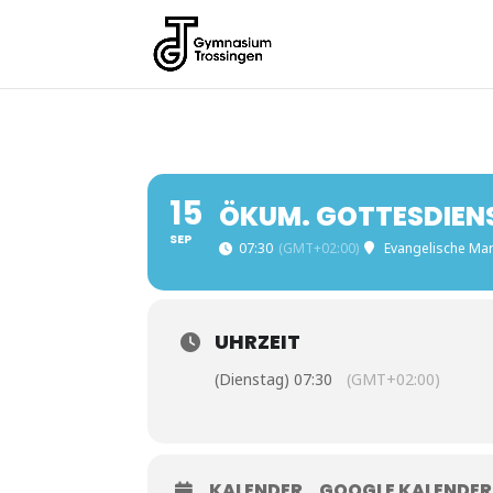
15
ÖKUM. GOTTESDIEN
SEP
07:30
(GMT+02:00)
Evangelische Mar
UHRZEIT
(Dienstag) 07:30
(GMT+02:00)
KALENDER
GOOGLE KALENDER