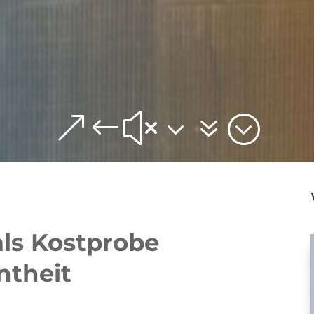
&#x37;
ls Kostprobe
ntheit