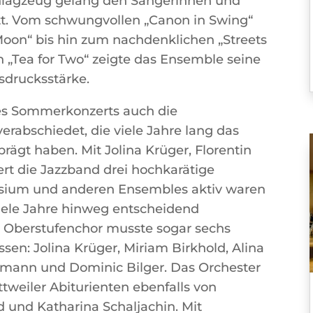
hlagzeug gelang den Sängerinnen und
tt. Vom schwungvollen „Canon in Swing“
 Moon“ bis hin zum nachdenklichen „Streets
„Tea for Two“ zeigte das Ensemble seine
sdrucksstärke.
es Sommerkonzerts auch die
erabschiedet, die viele Jahre lang das
rägt haben. Mit Jolina Krüger, Florentin
ert die Jazzband drei hochkarätige
sium und anderen Ensembles aktiv waren
iele Jahre hinweg entscheidend
d Oberstufenchor musste sogar sechs
sen: Jolina Krüger, Miriam Birkhold, Alina
ymann und Dominic Bilger. Das Orchester
tweiler Abiturienten ebenfalls von
ld und Katharina Schaljachin. Mit