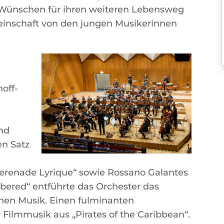
Wünschen für ihren weiteren Lebensweg
einschaft von den jungen Musikerinnen
off-
nd
en Satz
„Serenade Lyrique“ sowie Rossano Galantes
ered“ entführte das Orchester das
chen Musik. Einen fulminanten
e Filmmusik aus „Pirates of the Caribbean“.