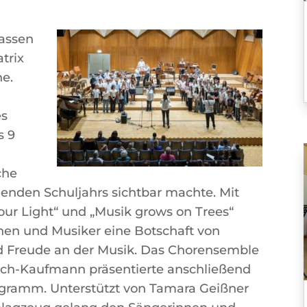
.
lassen
trix
ne.
es
s 9
che
genden Schuljahrs sichtbar machte. Mit
Your Light“ und „Musik grows on Trees“
nen und Musiker eine Botschaft von
d Freude an der Musik. Das Chorensemble
sch-Kaufmann präsentierte anschließend
Programm. Unterstützt von Tamara Geißner