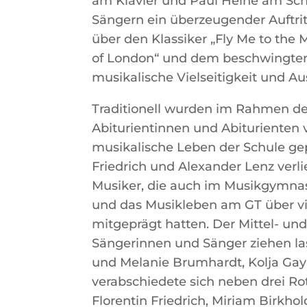
am Klavier und Paul Heine am Sc
Sängern ein überzeugender Auftri
über den Klassiker „Fly Me to the
of London“ und dem beschwingten 
musikalische Vielseitigkeit und Au
Traditionell wurden im Rahmen d
Abiturientinnen und Abiturienten v
musikalische Leben der Schule gep
Friedrich und Alexander Lenz verli
Musiker, die auch im Musikgymna
und das Musikleben am GT über v
mitgeprägt hatten. Der Mittel- un
Sängerinnen und Sänger ziehen las
und Melanie Brumhardt, Kolja Ga
verabschiedete sich neben drei Rot
Florentin Friedrich, Miriam Birkho